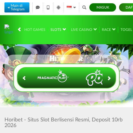
Main di
MASUK
DAF
Telegram
IDR
12,670,785,
HOT GAMES
SLOTS
LIVE CASINO
RACE
TOGE
Horibet - Situs Slot Berlisensi Resmi, Deposit 10rb
2026