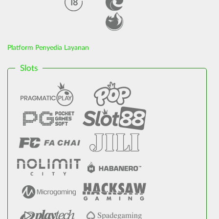
Platform Penyedia Layanan
Slots