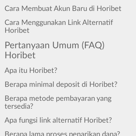
Cara Membuat Akun Baru di Horibet
Cara Menggunakan Link Alternatif
Horibet
Pertanyaan Umum (FAQ)
Horibet
Apa itu Horibet?
Berapa minimal deposit di Horibet?
Berapa metode pembayaran yang
tersedia?
Apa fungsi link alternatif Horibet?
Berapa lama proses penarikan dana?